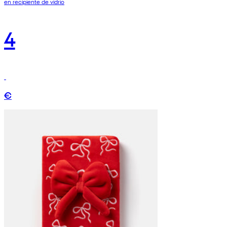
en recipiente de vidrio
4
€