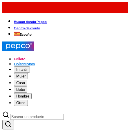
Buscar tienda Pepco
Centro de ayuda
Español
Folleto
Colecciones
Infantil
Mujer
Casa
Bebé
Hombre
Otros