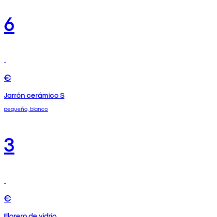
6
€
Jarrón cerámico S
pequeño, blanco
3
€
Florero de vidrio