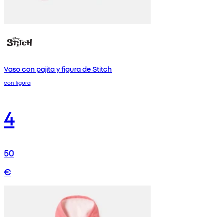
Vaso con pajita y figura de Stitch
con figura
4
50
€