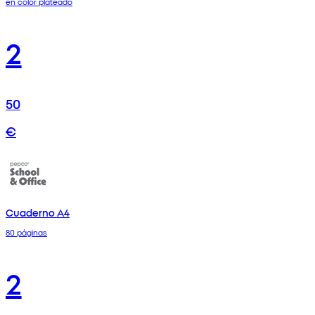
en color plateado
2
50
€
Cuaderno A4
80 páginas
2