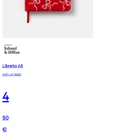
Libreta A5
con un lazo
4
50
€