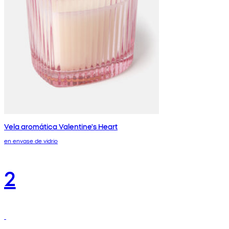
Vela aromática Valentine's Heart
en envase de vidrio
2