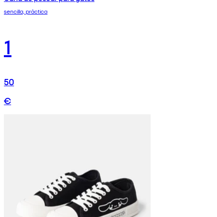
sencilla, práctica
1
50
€