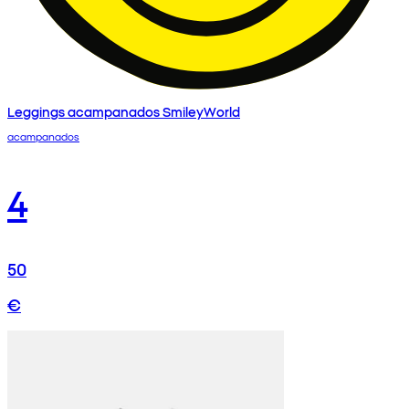
Leggings acampanados SmileyWorld
acampanados
4
50
€