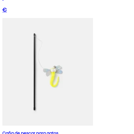
€
Caña de pescar para gatos