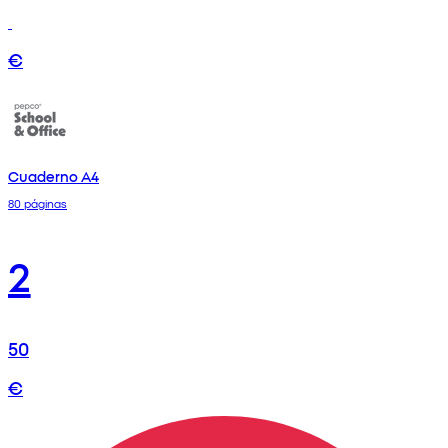
€
Cuaderno A4
80 páginas
2
50
€