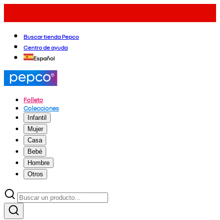
Buscar tienda Pepco
Centro de ayuda
Español
Folleto
Colecciones
Infantil
Mujer
Casa
Bebé
Hombre
Otros