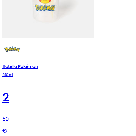
Botella Pokémon
450 ml
2
50
€