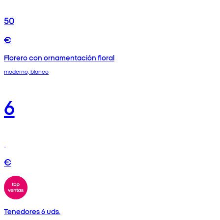
50
€
Florero con ornamentación floral
moderno, blanco
6
€
Tenedores 6 uds.