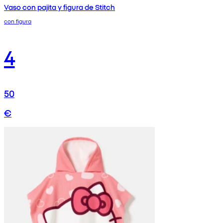
Vaso con pajita y figura de Stitch
con figura
4
50
€