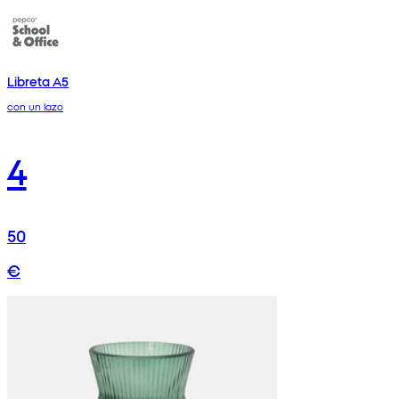
Libreta A5
con un lazo
4
50
€