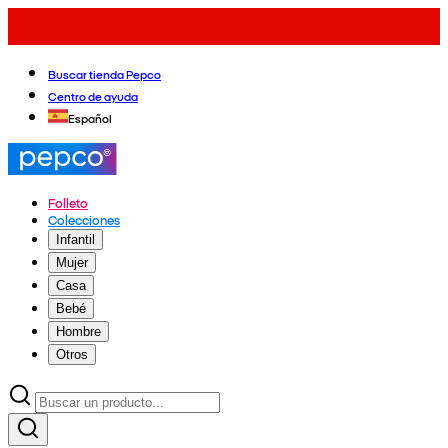
Buscar tienda Pepco
Centro de ayuda
Español
Folleto
Colecciones
Infantil
Mujer
Casa
Bebé
Hombre
Otros