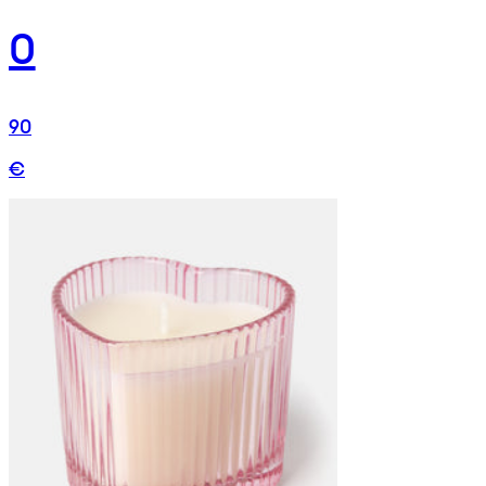
0
90
€