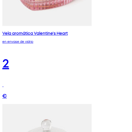
Vela aromática Valentine's Heart
en envase de vidrio
2
€