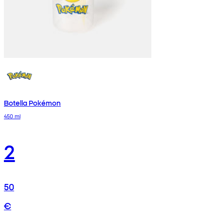
Botella Pokémon
450 ml
2
50
€