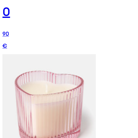
0
90
€