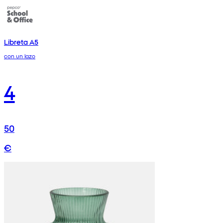
Libreta A5
con un lazo
4
50
€