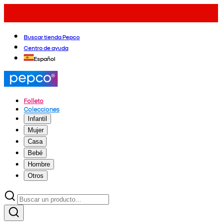
Buscar tienda Pepco
Centro de ayuda
Español
Folleto
Colecciones
Infantil
Mujer
Casa
Bebé
Hombre
Otros