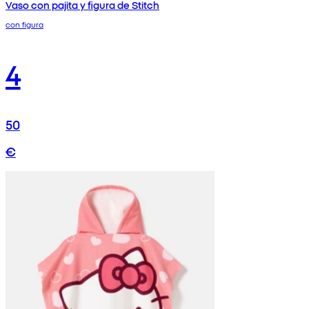
Vaso con pajita y figura de Stitch
con figura
4
50
€