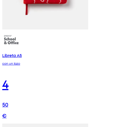
Libreta A5
con un lazo
4
50
€