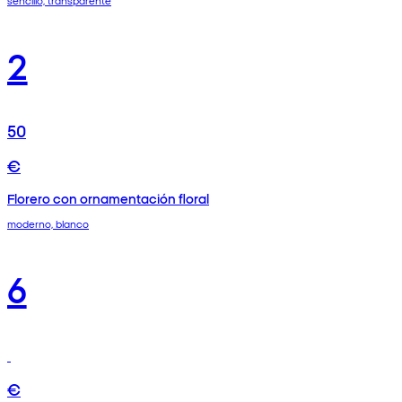
sencillo, transparente
2
50
€
Florero con ornamentación floral
moderno, blanco
6
€