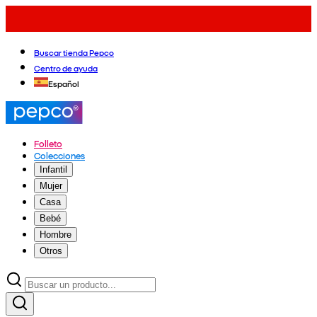
Buscar tienda Pepco
Centro de ayuda
Español
Folleto
Colecciones
Infantil
Mujer
Casa
Bebé
Hombre
Otros