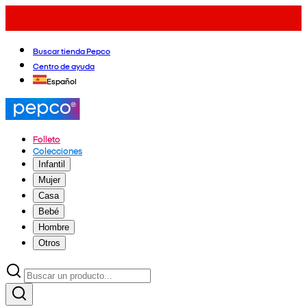
Buscar tienda Pepco
Centro de ayuda
Español
Folleto
Colecciones
Infantil
Mujer
Casa
Bebé
Hombre
Otros