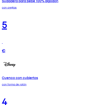
Sudadera para bebé 100% algodón
con orejitas
5
€
Cuenco con cubiertos
con forma de ratón
4