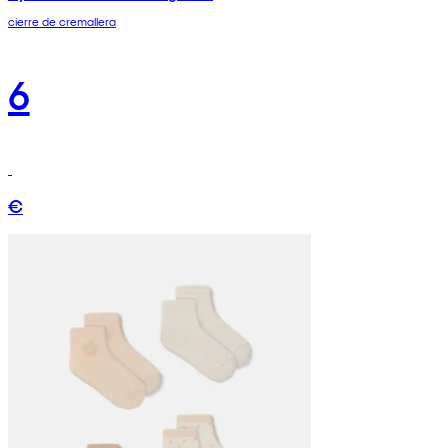
cierre de cremallera
6
€