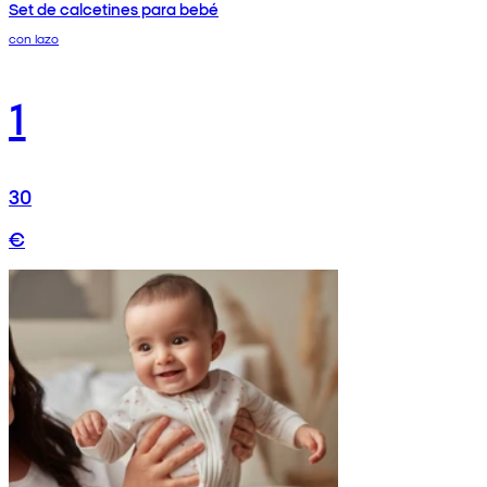
Set de calcetines para bebé
con lazo
1
30
€