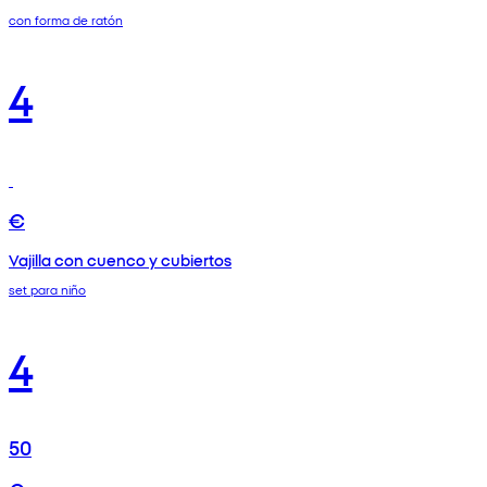
con forma de ratón
4
€
Vajilla con cuenco y cubiertos
set para niño
4
50