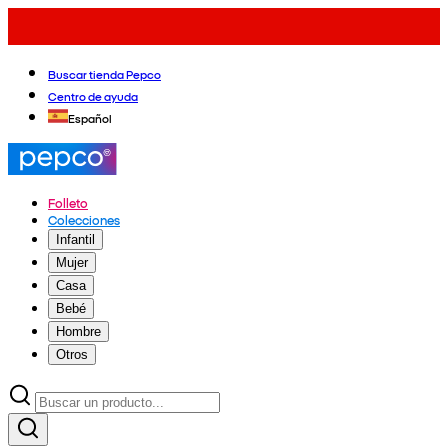
Buscar tienda Pepco
Centro de ayuda
Español
Folleto
Colecciones
Infantil
Mujer
Casa
Bebé
Hombre
Otros