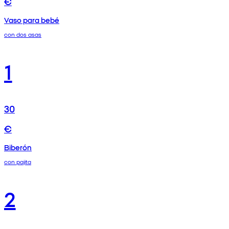
€
Vaso para bebé
con dos asas
1
30
€
Biberón
con pajita
2