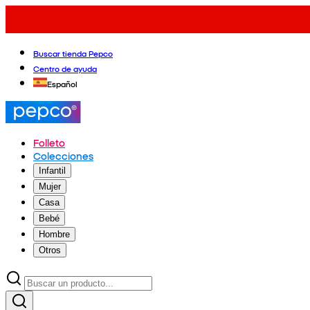
Buscar tienda Pepco
Centro de ayuda
Español
Folleto
Colecciones
Infantil
Mujer
Casa
Bebé
Hombre
Otros