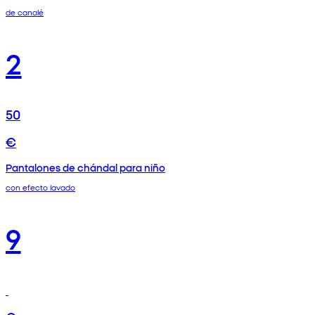
de canalé
2
50
€
Pantalones de chándal para niño
con efecto lavado
9