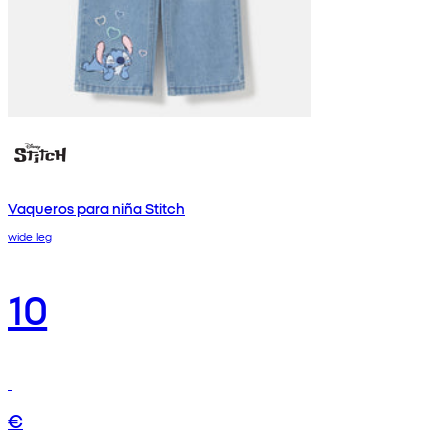
Vaqueros para niña Stitch
wide leg
10
€