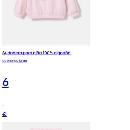
Sudadera para niña 100% algodón
de manga larga
6
€