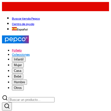
Buscar tienda Pepco
Centro de ayuda
Español
Folleto
Colecciones
Infantil
Mujer
Casa
Bebé
Hombre
Otros