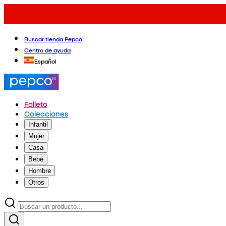
Buscar tienda Pepco
Centro de ayuda
Español
Folleto
Colecciones
Infantil
Mujer
Casa
Bebé
Hombre
Otros