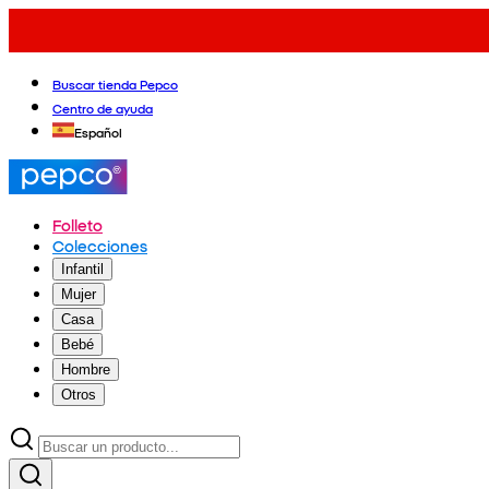
Buscar tienda Pepco
Centro de ayuda
Español
Folleto
Colecciones
Infantil
Mujer
Casa
Bebé
Hombre
Otros