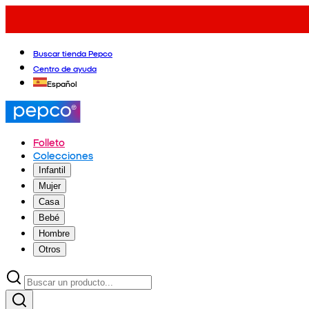
Buscar tienda Pepco
Centro de ayuda
Español
Folleto
Colecciones
Infantil
Mujer
Casa
Bebé
Hombre
Otros