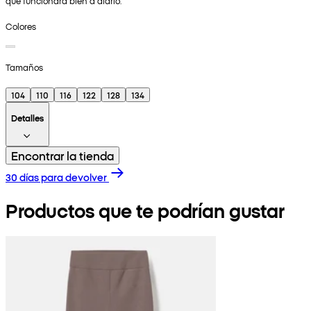
que funcionará bien a diario.
Colores
Tamaños
104
110
116
122
128
134
Detalles
Encontrar la tienda
30 días para devolver
Productos que te podrían gustar