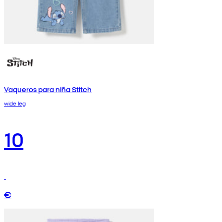
Vaqueros para niña Stitch
wide leg
10
€