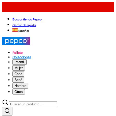
Buscar tienda Pepco
Centro de ayuda
Español
Folleto
Colecciones
Infantil
Mujer
Casa
Bebé
Hombre
Otros