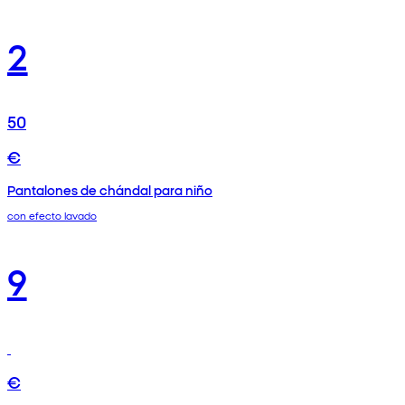
2
50
€
Pantalones de chándal para niño
con efecto lavado
9
€