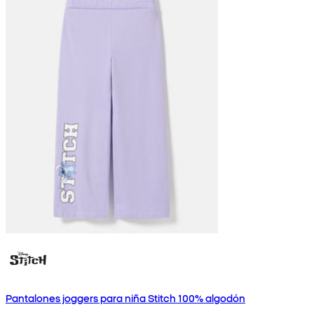
Pantalones joggers para niña Stitch 100% algodón