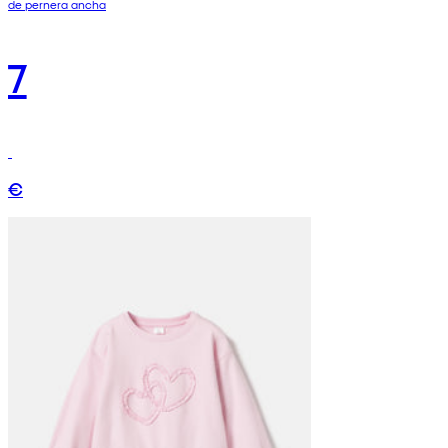
de pernera ancha
7
€