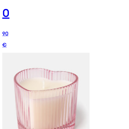
0
90
€