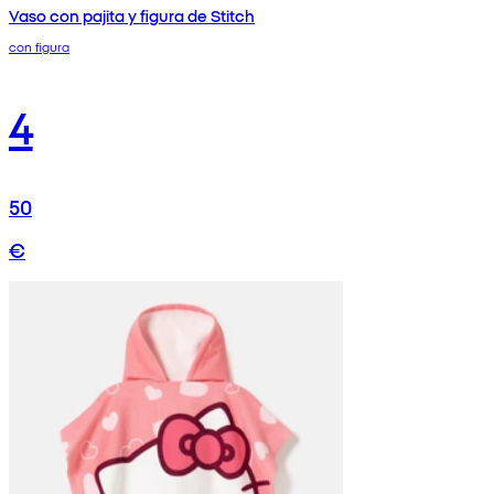
Vaso con pajita y figura de Stitch
con figura
4
50
€