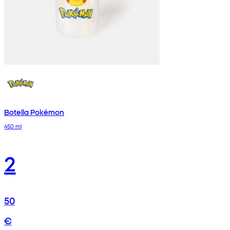
Botella Pokémon
450 ml
2
50
€