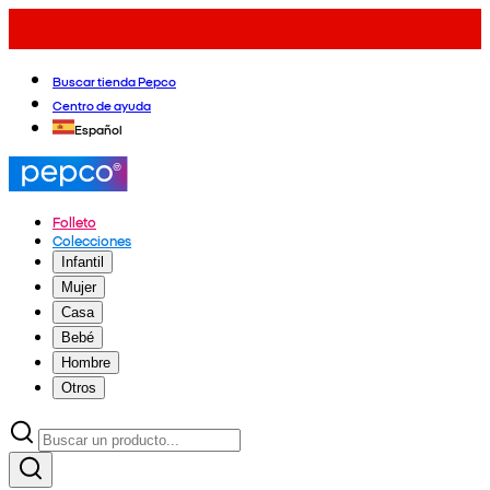
Buscar tienda Pepco
Centro de ayuda
Español
Folleto
Colecciones
Infantil
Mujer
Casa
Bebé
Hombre
Otros