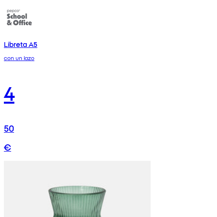
Libreta A5
con un lazo
4
50
€