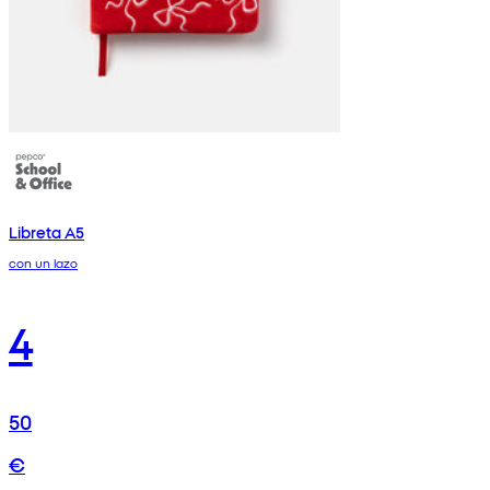
Libreta A5
con un lazo
4
50
€