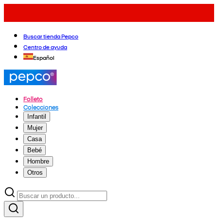
Buscar tienda Pepco
Centro de ayuda
Español
Folleto
Colecciones
Infantil
Mujer
Casa
Bebé
Hombre
Otros