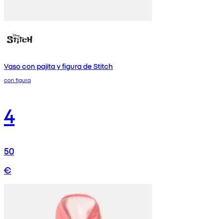
Vaso con pajita y figura de Stitch
con figura
4
50
€