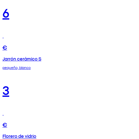
6
€
Jarrón cerámico S
pequeño, blanco
3
€
Florero de vidrio