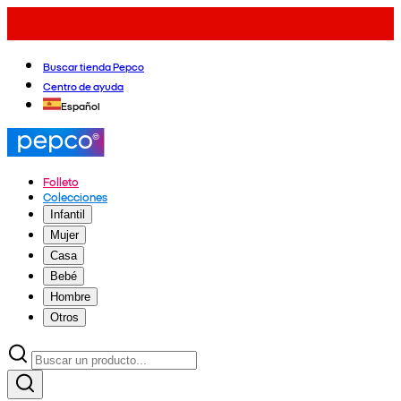
Buscar tienda Pepco
Centro de ayuda
Español
Folleto
Colecciones
Infantil
Mujer
Casa
Bebé
Hombre
Otros