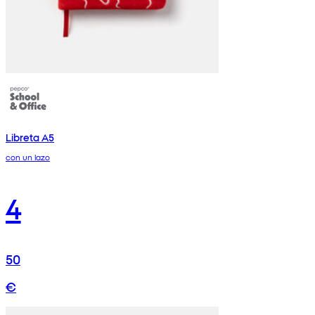
Libreta A5
con un lazo
4
50
€