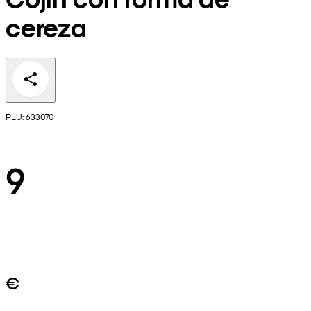
cereza
PLU: 633070
9
€