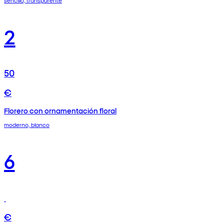
sencillo, transparente
2
50
€
Florero con ornamentación floral
moderno, blanco
6
€