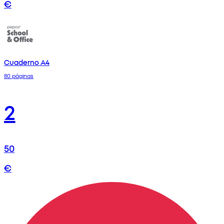
€
Cuaderno A4
80 páginas
2
50
€