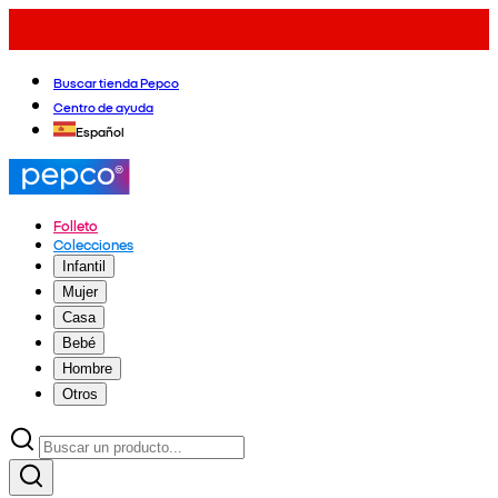
Buscar tienda Pepco
Centro de ayuda
Español
Folleto
Colecciones
Infantil
Mujer
Casa
Bebé
Hombre
Otros