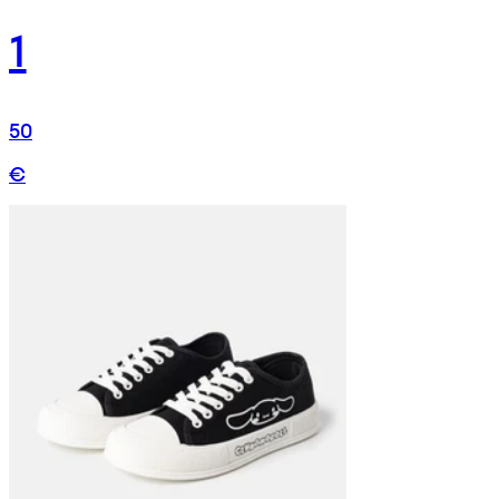
1
50
€