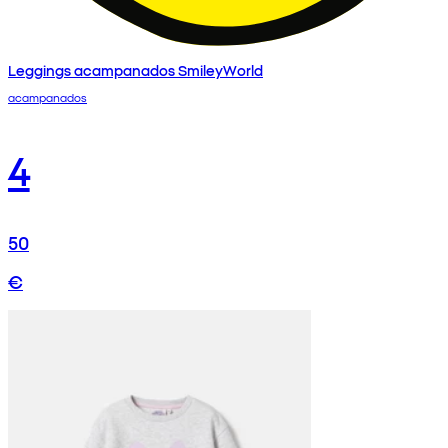
Leggings acampanados SmileyWorld
acampanados
4
50
€