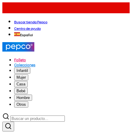
Buscar tienda Pepco
Centro de ayuda
Español
Folleto
Colecciones
Infantil
Mujer
Casa
Bebé
Hombre
Otros