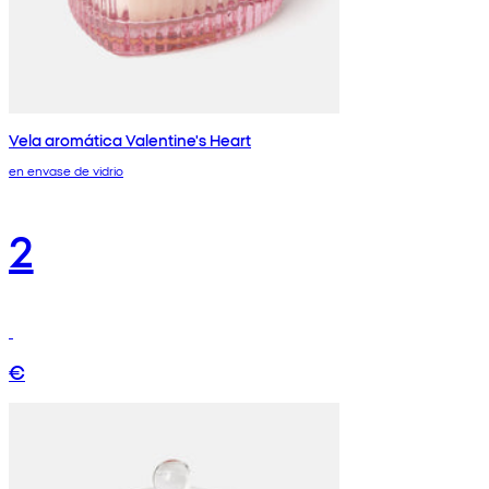
Vela aromática Valentine's Heart
en envase de vidrio
2
€