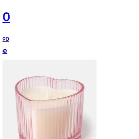
0
90
€