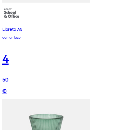
Libreta A5
con un lazo
4
50
€