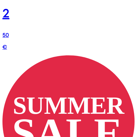
2
50
€