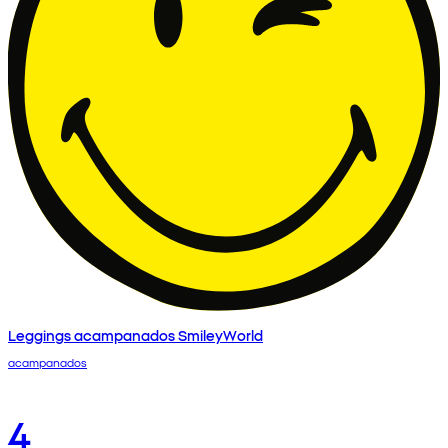
Leggings acampanados SmileyWorld
acampanados
4