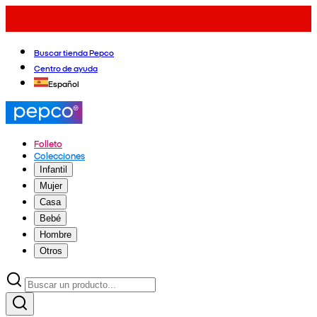
Buscar tienda Pepco
Centro de ayuda
Español
Folleto
Colecciones
Infantil
Mujer
Casa
Bebé
Hombre
Otros