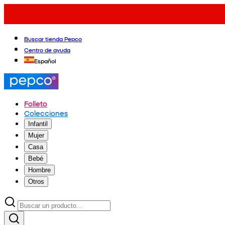
Buscar tienda Pepco
Centro de ayuda
Español
Folleto
Colecciones
Infantil
Mujer
Casa
Bebé
Hombre
Otros