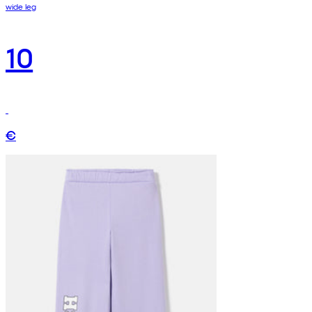
wide leg
10
€