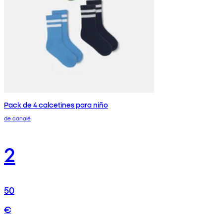
Pack de 4 calcetines para niño
de canalé
2
50
€