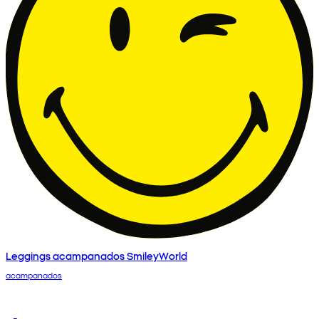
Leggings acampanados SmileyWorld
acampanados