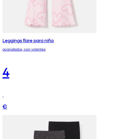
Leggings flare para niña
acanalados, con volantes
4
€