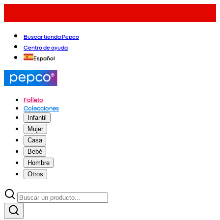
Buscar tienda Pepco
Centro de ayuda
Español
Folleto
Colecciones
Infantil
Mujer
Casa
Bebé
Hombre
Otros