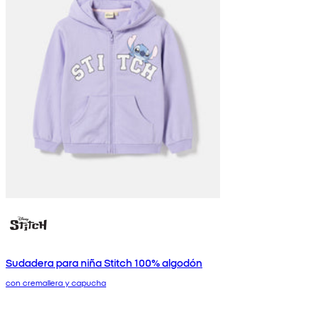
Sudadera para niña Stitch 100% algodón
con cremallera y capucha