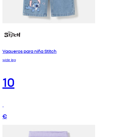
Vaqueros para niña Stitch
wide leg
10
€