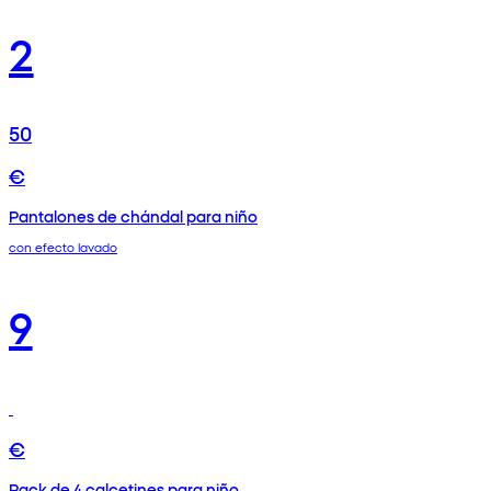
2
50
€
Pantalones de chándal para niño
con efecto lavado
9
€
Pack de 4 calcetines para niño