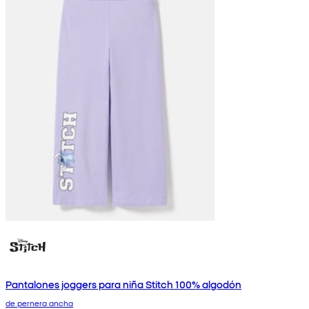
Pantalones joggers para niña Stitch 100% algodón
de pernera ancha