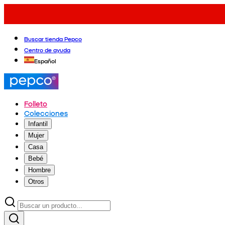
Buscar tienda Pepco
Centro de ayuda
Español
Folleto
Colecciones
Infantil
Mujer
Casa
Bebé
Hombre
Otros