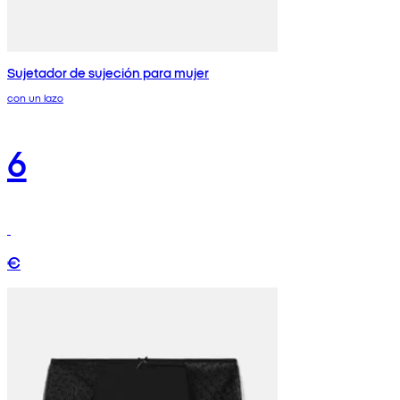
Sujetador de sujeción para mujer
con un lazo
6
€