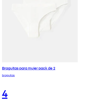
Braguitas para mujer pack de 2
braguitas
4