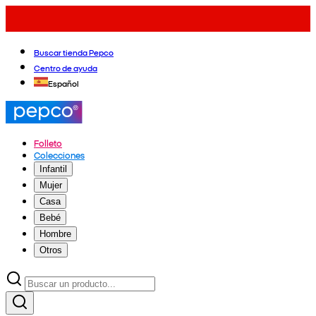
Buscar tienda Pepco
Centro de ayuda
Español
Folleto
Colecciones
Infantil
Mujer
Casa
Bebé
Hombre
Otros