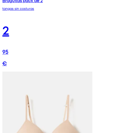
Braguitas pack de 2
tangas sin costuras
2
95
€