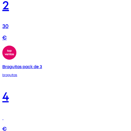
2
30
€
Braguitas pack de 3
braguitas
4
€