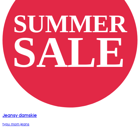
Jeansy damskie
typu mom jeans