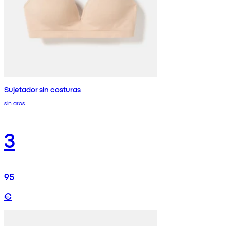
Sujetador sin costuras
sin aros
3
95
€