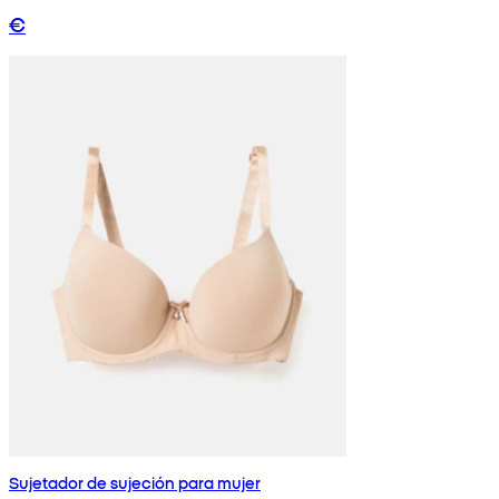
€
Sujetador de sujeción para mujer