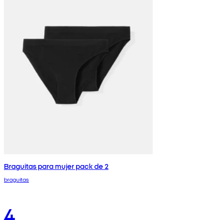
Braguitas para mujer pack de 2
braguitas
4