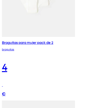
Braguitas para mujer pack de 2
braguitas
4
€