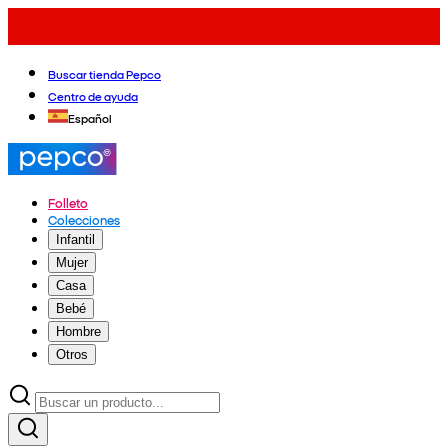
Buscar tienda Pepco
Centro de ayuda
Español
Folleto
Colecciones
Infantil
Mujer
Casa
Bebé
Hombre
Otros