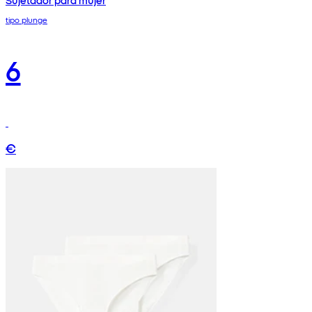
Sujetador para mujer
tipo plunge
6
€