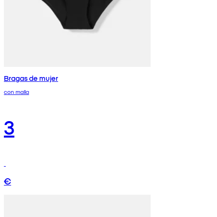
Bragas de mujer
con malla
3
€