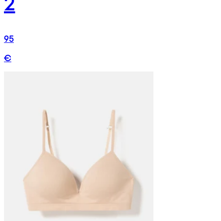
2
95
€