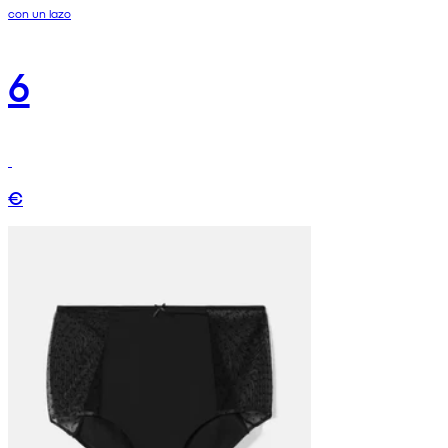
con un lazo
6
€