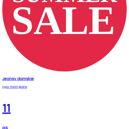
Jeansy damskie
typu mom jeans
11
95