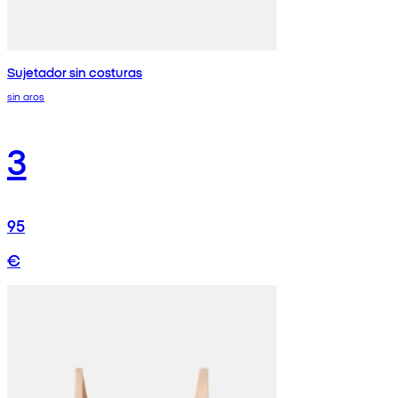
Sujetador sin costuras
sin aros
3
95
€