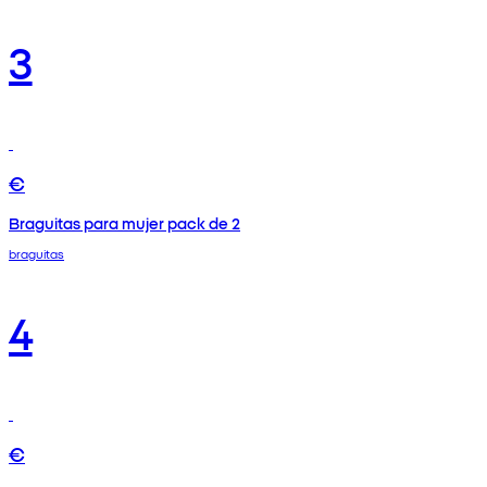
3
€
Braguitas para mujer pack de 2
braguitas
4
€