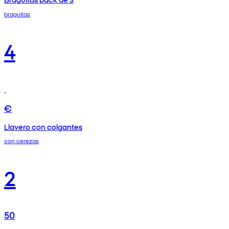
braguitas
4
€
Llavero con colgantes
con cerezas
2
50