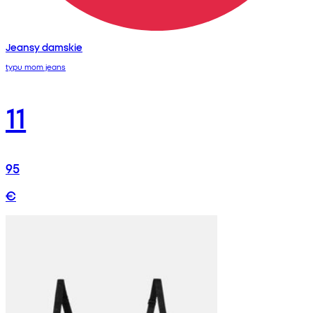
Jeansy damskie
typu mom jeans
11
95
€