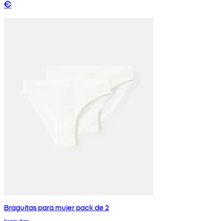
€
Braguitas para mujer pack de 2
braguitas