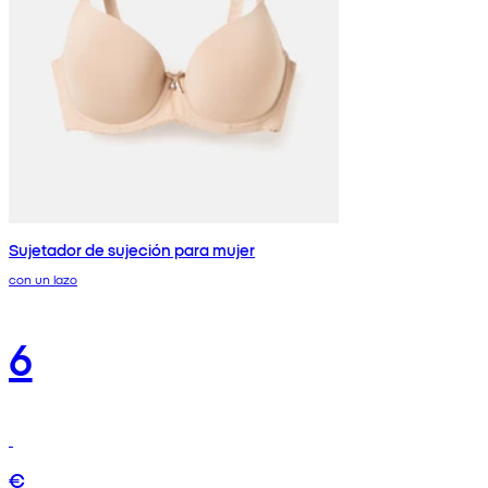
Sujetador de sujeción para mujer
con un lazo
6
€