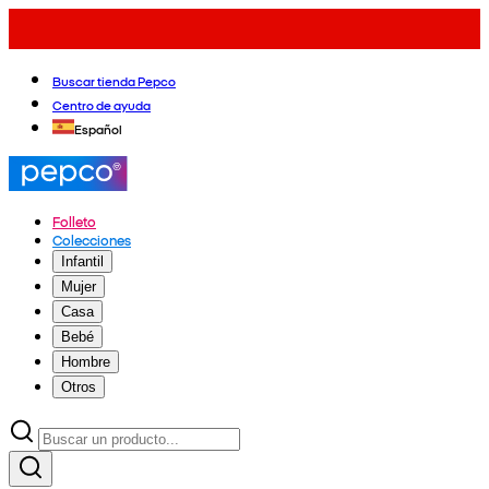
Buscar tienda Pepco
Centro de ayuda
Español
Folleto
Colecciones
Infantil
Mujer
Casa
Bebé
Hombre
Otros