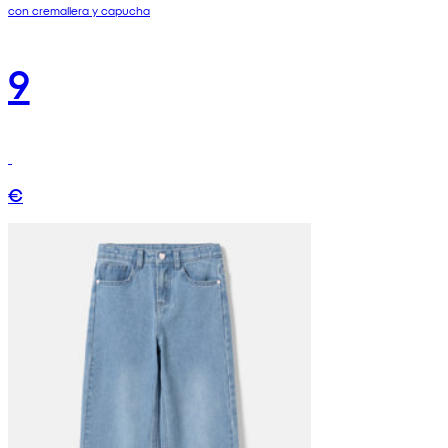
con cremallera y capucha
9
€