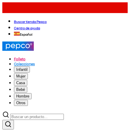
Buscar tienda Pepco
Centro de ayuda
Español
Folleto
Colecciones
Infantil
Mujer
Casa
Bebé
Hombre
Otros