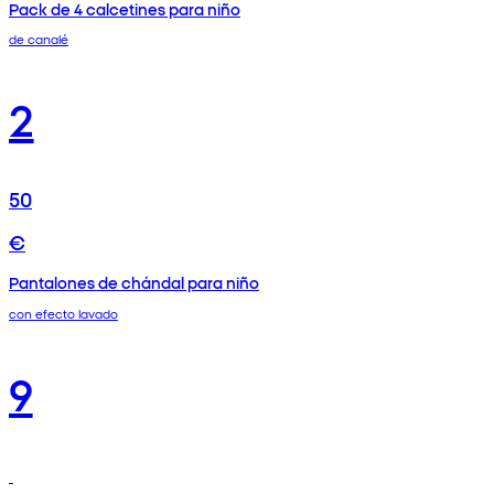
Pack de 4 calcetines para niño
de canalé
2
50
€
Pantalones de chándal para niño
con efecto lavado
9