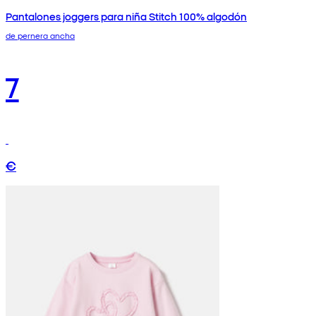
Pantalones joggers para niña Stitch 100% algodón
de pernera ancha
7
€