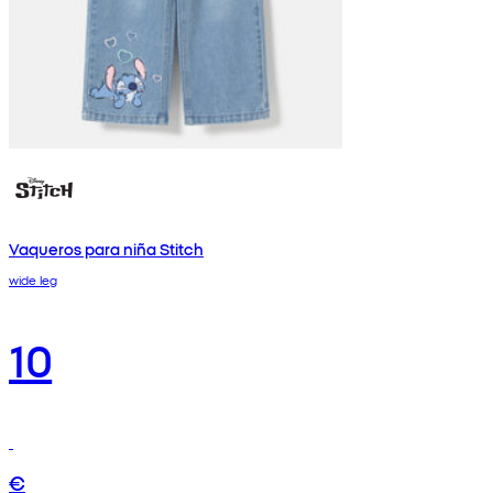
Vaqueros para niña Stitch
wide leg
10
€