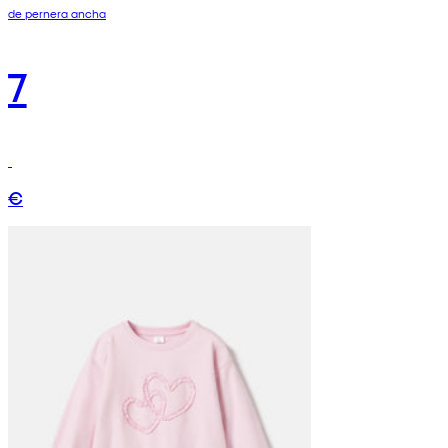
de pernera ancha
7
€