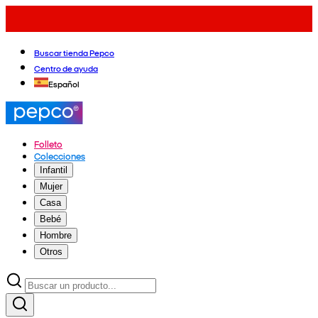
Buscar tienda Pepco
Centro de ayuda
Español
Folleto
Colecciones
Infantil
Mujer
Casa
Bebé
Hombre
Otros