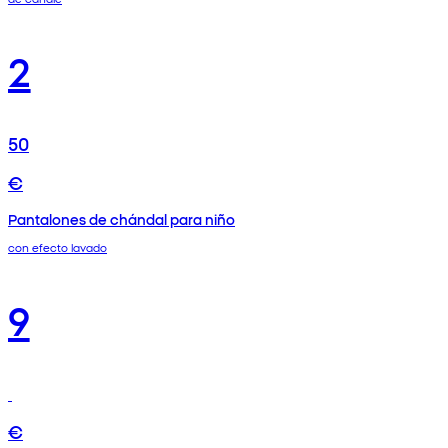
2
50
€
Pantalones de chándal para niño
con efecto lavado
9
€