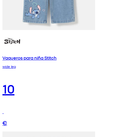
Vaqueros para niña Stitch
wide leg
10
€