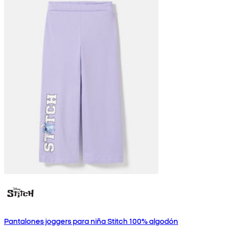
Pantalones joggers para niña Stitch 100% algodón