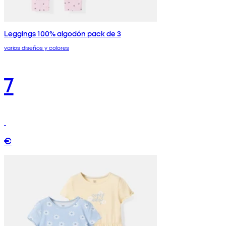
Leggings 100% algodón pack de 3
varios diseños y colores
7
€