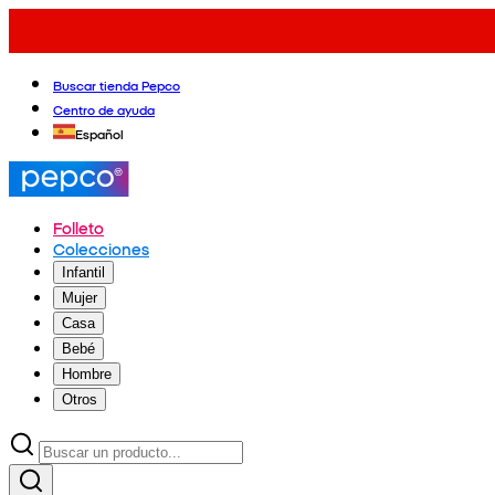
Buscar tienda Pepco
Centro de ayuda
Español
Folleto
Colecciones
Infantil
Mujer
Casa
Bebé
Hombre
Otros