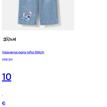
Vaqueros para niña Stitch
wide leg
10
€