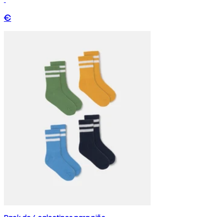
€
Pack de 4 calcetines para niño