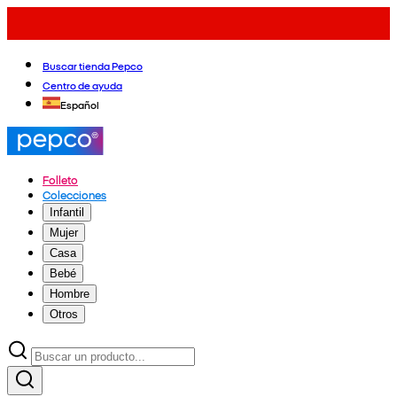
Buscar tienda Pepco
Centro de ayuda
Español
Folleto
Colecciones
Infantil
Mujer
Casa
Bebé
Hombre
Otros