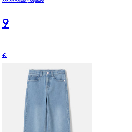
con cremallera y capucha
9
€