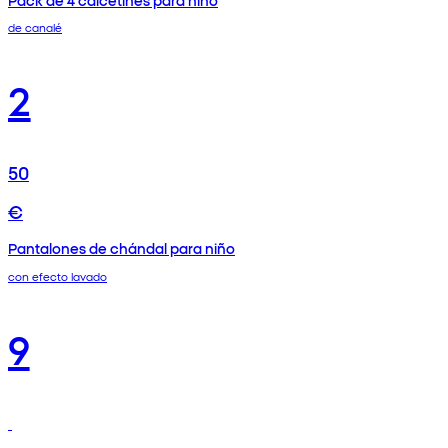
de canalé
2
50
€
Pantalones de chándal para niño
con efecto lavado
9