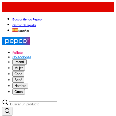
Buscar tienda Pepco
Centro de ayuda
Español
Folleto
Colecciones
Infantil
Mujer
Casa
Bebé
Hombre
Otros