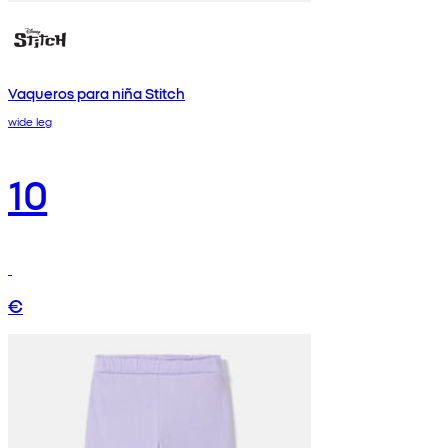
Vaqueros para niña Stitch
wide leg
10
€