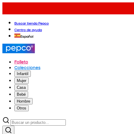
Buscar tienda Pepco
Centro de ayuda
Español
Folleto
Colecciones
Infantil
Mujer
Casa
Bebé
Hombre
Otros