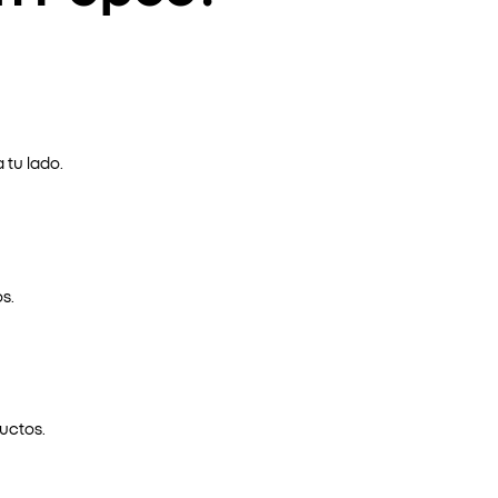
 tu lado.
s.
uctos.