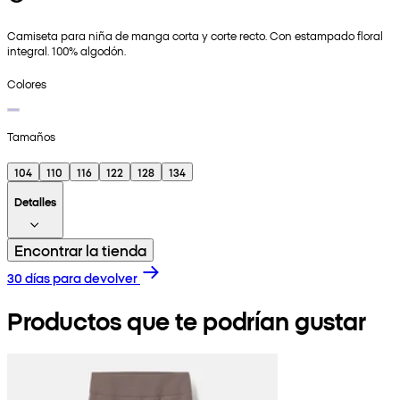
Camiseta para niña de manga corta y corte recto. Con estampado floral
integral. 100% algodón.
Colores
Tamaños
104
110
116
122
128
134
Detalles
Encontrar la tienda
30 días para devolver
Productos que te podrían gustar