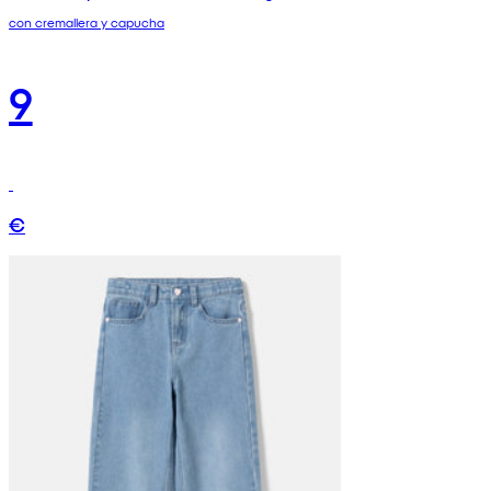
con cremallera y capucha
9
€