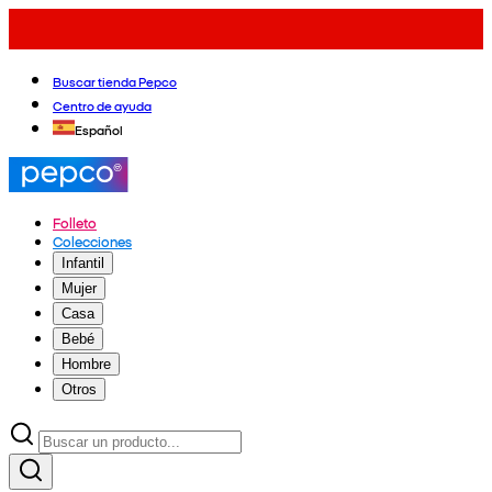
Buscar tienda Pepco
Centro de ayuda
Español
Folleto
Colecciones
Infantil
Mujer
Casa
Bebé
Hombre
Otros