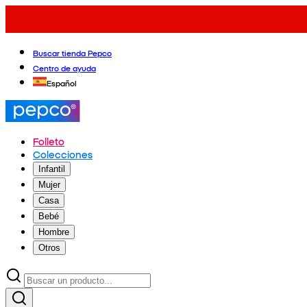
Buscar tienda Pepco
Centro de ayuda
Español
Folleto
Colecciones
Infantil
Mujer
Casa
Bebé
Hombre
Otros