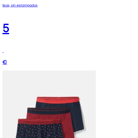
lisas, sin estampados
5
€