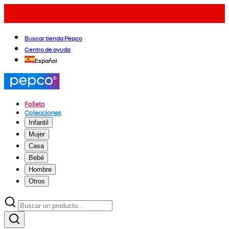
Buscar tienda Pepco
Centro de ayuda
Español
Folleto
Colecciones
Infantil
Mujer
Casa
Bebé
Hombre
Otros