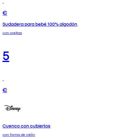
€
Sudadera para bebé 100% algodón
con orejitas
5
€
Cuenco con cubiertos
con forma de ratón