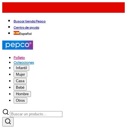
Buscar tienda Pepco
Centro de ayuda
Español
Folleto
Colecciones
Infantil
Mujer
Casa
Bebé
Hombre
Otros