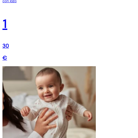
con lazo
1
30
€