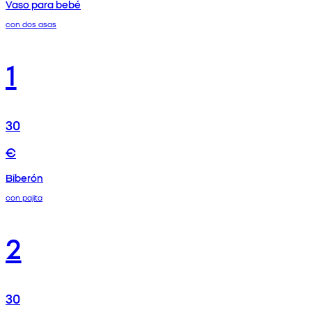
Vaso para bebé
con dos asas
1
30
€
Biberón
con pajita
2
30