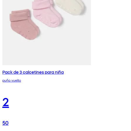
Pack de 3 calcetines para niña
puño vuelto
2
50