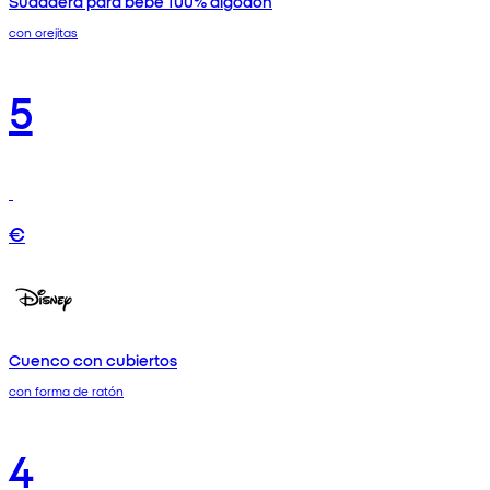
Sudadera para bebé 100% algodón
con orejitas
5
€
Cuenco con cubiertos
con forma de ratón
4