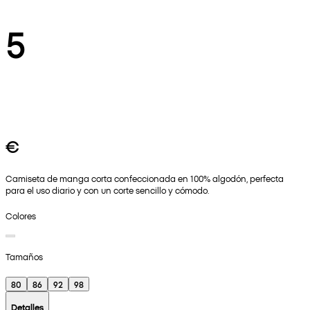
5
€
Camiseta de manga corta confeccionada en 100% algodón, perfecta
para el uso diario y con un corte sencillo y cómodo.
Colores
Tamaños
80
86
92
98
Detalles