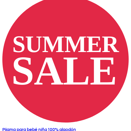
Pijama para bebé niña 100% algodón