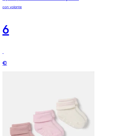
con volante
6
€