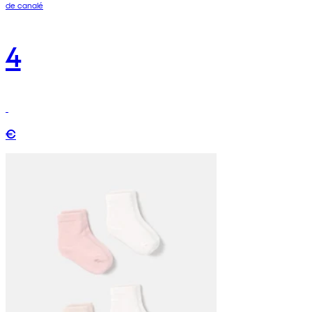
de canalé
4
€