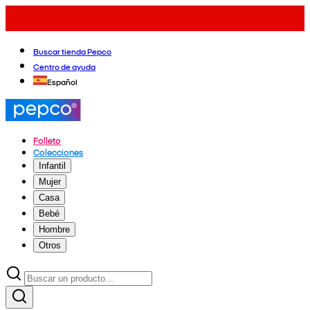
Buscar tienda Pepco
Centro de ayuda
Español
Folleto
Colecciones
Infantil
Mujer
Casa
Bebé
Hombre
Otros