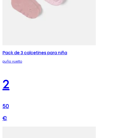
Pack de 3 calcetines para niña
puño vuelto
2
50
€