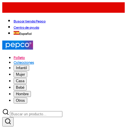
Buscar tienda Pepco
Centro de ayuda
Español
Folleto
Colecciones
Infantil
Mujer
Casa
Bebé
Hombre
Otros