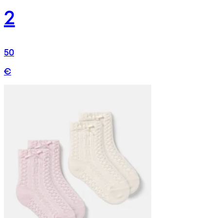
2
50
€