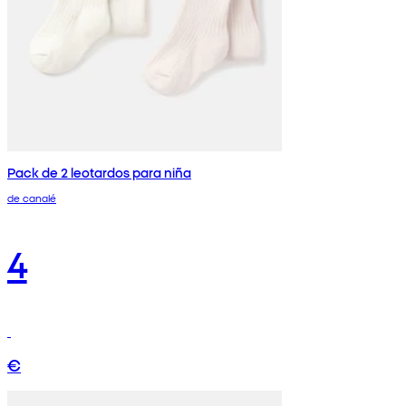
Pack de 2 leotardos para niña
de canalé
4
€