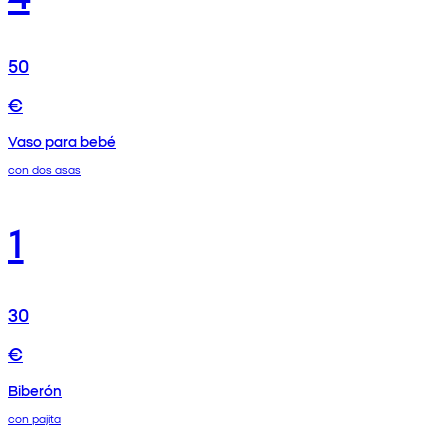
50
€
Vaso para bebé
con dos asas
1
30
€
Biberón
con pajita