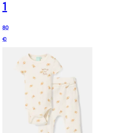
1
80
€