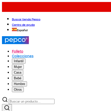
Buscar tienda Pepco
Centro de ayuda
Español
Folleto
Colecciones
Infantil
Mujer
Casa
Bebé
Hombre
Otros