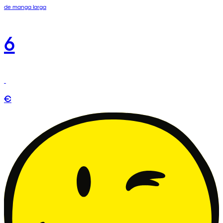
de manga larga
6
€