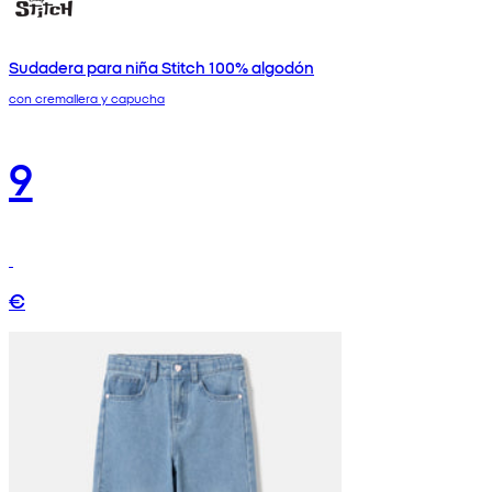
Sudadera para niña Stitch 100% algodón
con cremallera y capucha
9
€