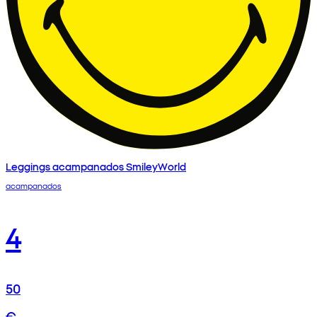
Leggings acampanados SmileyWorld
acampanados
4
50
€