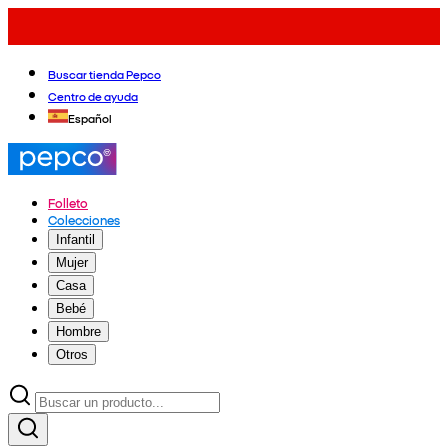
Buscar tienda Pepco
Centro de ayuda
Español
Folleto
Colecciones
Infantil
Mujer
Casa
Bebé
Hombre
Otros