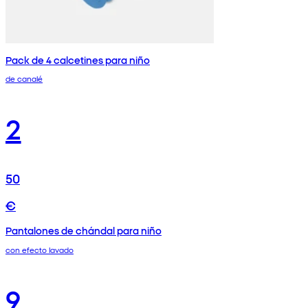
Pack de 4 calcetines para niño
de canalé
2
50
€
Pantalones de chándal para niño
con efecto lavado
9