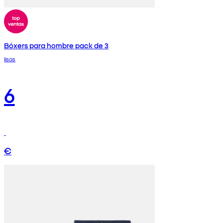
Bóxers para hombre pack de 3
lisas
6
€