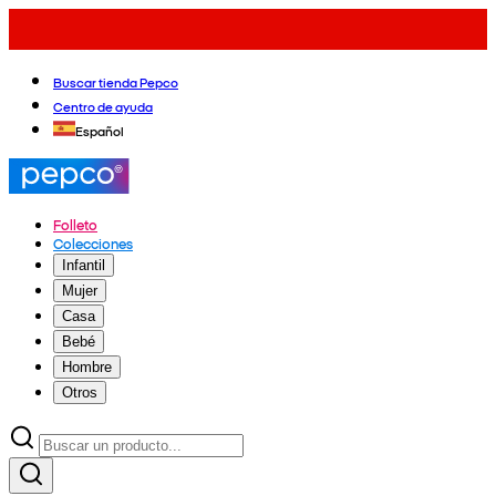
Buscar tienda Pepco
Centro de ayuda
Español
Folleto
Colecciones
Infantil
Mujer
Casa
Bebé
Hombre
Otros