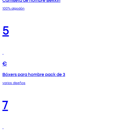
100% algodón
5
€
Bóxers para hombre pack de 3
varios diseños
7