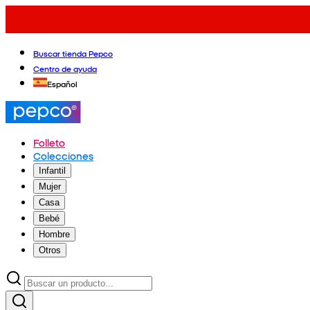
Buscar tienda Pepco
Centro de ayuda
Español
Folleto
Colecciones
Infantil
Mujer
Casa
Bebé
Hombre
Otros