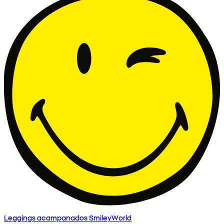
Leggings acampanados SmileyWorld