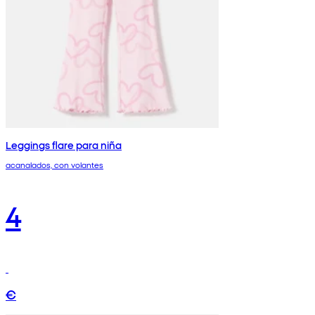
Leggings flare para niña
acanalados, con volantes
4
€