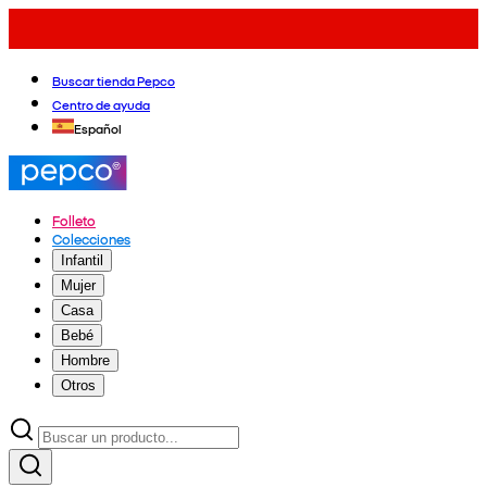
Buscar tienda Pepco
Centro de ayuda
Español
Folleto
Colecciones
Infantil
Mujer
Casa
Bebé
Hombre
Otros