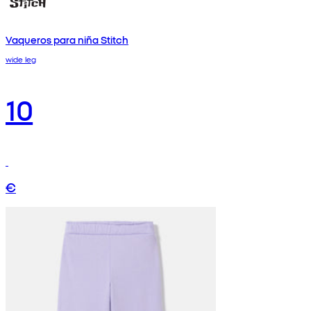
Vaqueros para niña Stitch
wide leg
10
€