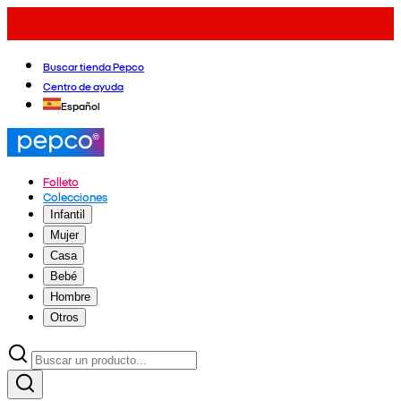
Buscar tienda Pepco
Centro de ayuda
Español
Folleto
Colecciones
Infantil
Mujer
Casa
Bebé
Hombre
Otros