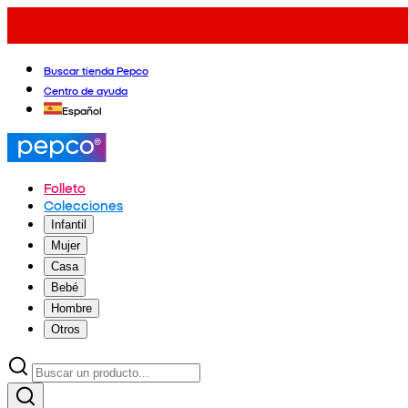
Buscar tienda Pepco
Centro de ayuda
Español
Folleto
Colecciones
Infantil
Mujer
Casa
Bebé
Hombre
Otros