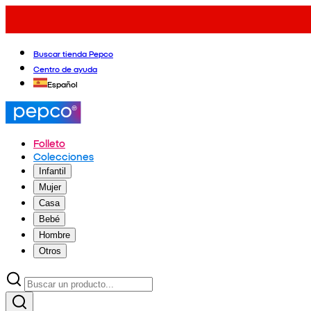
Buscar tienda Pepco
Centro de ayuda
Español
Folleto
Colecciones
Infantil
Mujer
Casa
Bebé
Hombre
Otros