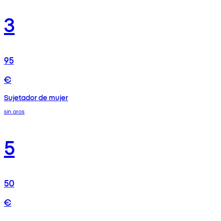
3
95
€
Sujetador de mujer
sin aros
5
50
€