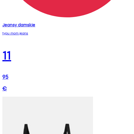
Jeansy damskie
typu mom jeans
11
95
€