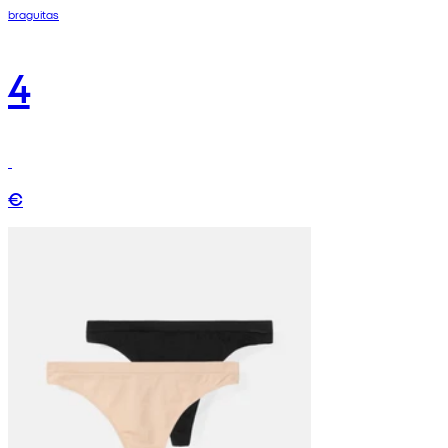
braguitas
4
€