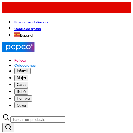
Buscar tienda Pepco
Centro de ayuda
Español
Folleto
Colecciones
Infantil
Mujer
Casa
Bebé
Hombre
Otros