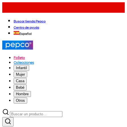
Buscar tienda Pepco
Centro de ayuda
Español
Folleto
Colecciones
Infantil
Mujer
Casa
Bebé
Hombre
Otros