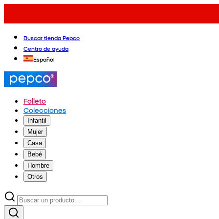
Buscar tienda Pepco
Centro de ayuda
Español
Folleto
Colecciones
Infantil
Mujer
Casa
Bebé
Hombre
Otros