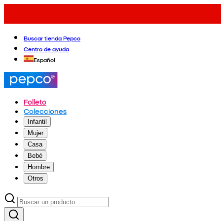
Buscar tienda Pepco
Centro de ayuda
Español
Folleto
Colecciones
Infantil
Mujer
Casa
Bebé
Hombre
Otros